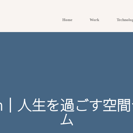
Home
Work
Technol
 Room｜人生を過ご
ム