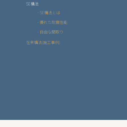
SE構法
- SE構法とは
- 優れた耐震性能
- 自由な間取り
在来構法(施工事例)